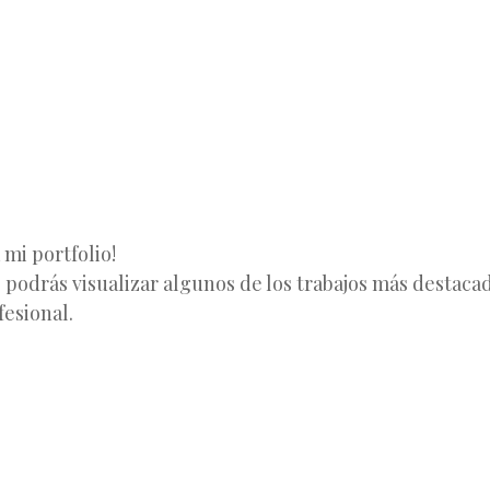
MENÚ
SALTAR
AL
CONTENIDO
 mi portfolio!
 podrás visualizar algunos de los trabajos más destaca
fesional.