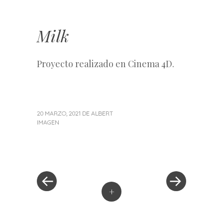
Milk
Proyecto realizado en Cinema 4D.
20 MARZO, 2021
DE
ALBERT
IMAGEN
«
Siguiente
Navegación
Entrada
entrada
anterior
»
de
entradas
+